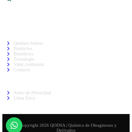
284, Jardines de Nuevo México, Zapopan Jalisco. CP. 45138
Links Rápidos
Quiénes Somos
Productos
Beneficios
Tecnología
Valor Ambiental
Contacto
Extra Links
Aviso de Privacidad
Línea Ética
© Copyright 2026 QODSA | Química de Oleaginosas y
Derivados